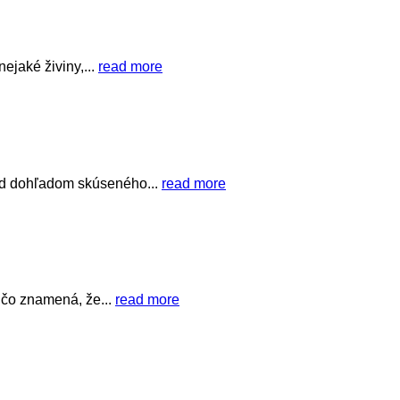
jaké živiny,...
read more
od dohľadom skúseného...
read more
, čo znamená, že...
read more