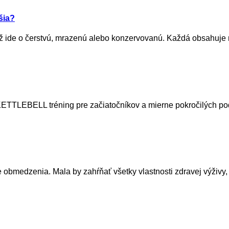
šia?
 ide o čerstvú, mrazenú alebo konzervovanú. Každá obsahuje ne
KETTLEBELL tréning pre začiatočníkov a mierne pokročilých p
e obmedzenia. Mala by zahŕňať všetky vlastnosti zdravej výživy