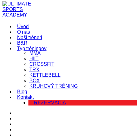
Úvod
O nás
Naši tréneri
B&R
Typ tréningov
MMA
HIIT
CROSSFIT
TRX
KETTLEBELL
BOX
KRUHOVÝ TRÉNING
Blog
Kontakt
REZERVÁCIA
Úvod
O nás
Naši tréneri
B&R
Typ tréningov