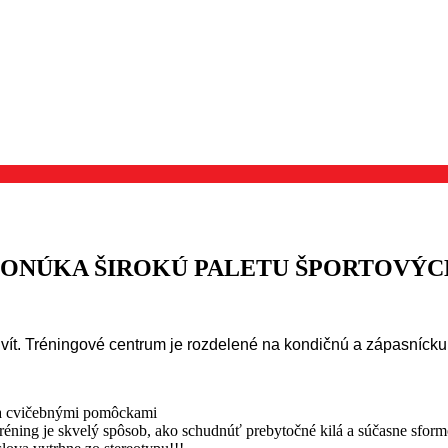
ONÚKA ŠIROKÚ PALETU ŠPORTOVÝCH
vít. Tréningové centrum je rozdelené na kondičnú a zápasnícku
u a cvičebnými pomôckami
ning je skvelý spôsob, ako schudnúť prebytočné kilá a súčasne sformo