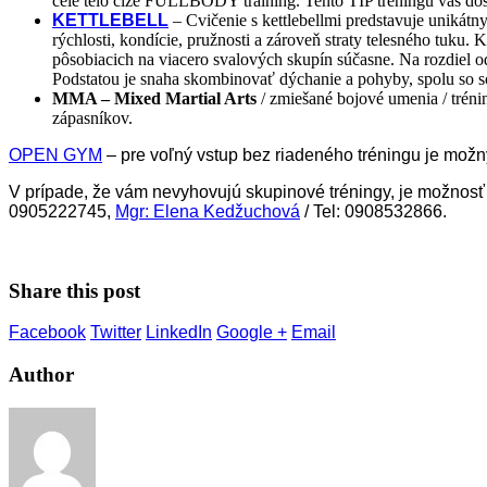
celé telo čiže FULLBODY training. Tento TIP tréningu vás dos
KETTLEBELL
– Cvičenie s kettlebellmi predstavuje unikátny
rýchlosti, kondície, pružnosti a zároveň straty telesného tuku. 
pôsobiacich na viacero svalových skupín súčasne. Na rozdiel od
Podstatou je snaha skombinovať dýchanie a pohyby, spolu so s
MMA – Mixed Martial Arts
/ zmiešané bojové umenia / tré
zápasníkov.
OPEN GYM
– pre voľný vstup bez riadeného tréningu je možn
V prípade, že vám nevyhovujú skupinové tréningy, je možnosť
0905222745,
Mgr: Elena Kedžuchová
/ Tel: 0908532866.
Share this post
Facebook
Twitter
LinkedIn
Google +
Email
Author