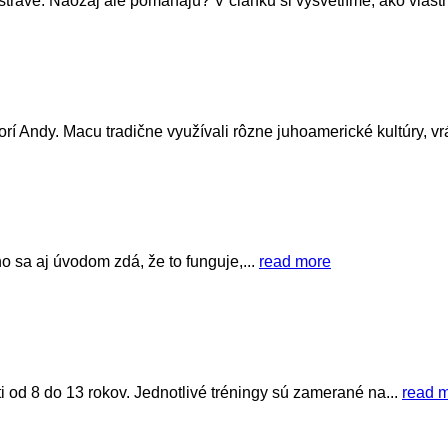
trave. Naozaj ale pomáhajú? V článku si vysvetlíme, ako vlastn
í Andy. Macu tradične využívali rôzne juhoamerické kultúry, vrá
o sa aj úvodom zdá, že to funguje,...
read more
 od 8 do 13 rokov. Jednotlivé tréningy sú zamerané na...
read 