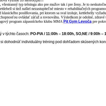
lova vytrhne zo stereotypu!!!
, všestranný typ tréningu ako pre mužov tak i pre ženy. Je to neskutočn
Kettlebell si tiež našiel nezastupiteľné miesto v rehabilitačných progra
 klasického posilňovania, pri ktorom sa sval izoluje, kettlebelly vyžad
chopnosťou ovládať záťaž a rovnováhu. Výsledkom je odolné, zdravé te
ningový program zápasníckeho klubu MMA
Pit Gym Levoča
pre pokr
ý v týchto časoch:
PO-PIA / 11:00h – 18:00h, SO,NE / 9:00h – 
 si dohodnúť individuálny tréning pod dohľadom skúsených kon