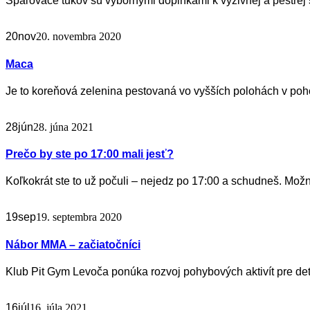
Spaľovače tukov sú výbornými doplnkami k výživnej a pestrej s
20
nov
20. novembra 2020
Maca
Je to koreňová zelenina pestovaná vo vyšších polohách v pohor
28
jún
28. júna 2021
Prečo by ste po 17:00 mali jesť?
Koľkokrát ste to už počuli – nejedz po 17:00 a schudneš. Možn
19
sep
19. septembra 2020
Nábor MMA – začiatočníci
Klub Pit Gym Levoča ponúka rozvoj pohybových aktivít pre deti
16
júl
16. júla 2021