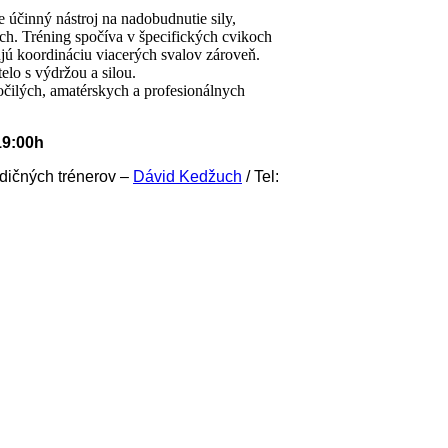
e účinný nástroj na nadobudnutie sily,
moch. Tréning spočíva v špecifických cvikoch
ujú koordináciu viacerých svalov zároveň.
lo s výdržou a silou.
očilých, amatérskych a profesionálnych
19:00h
dičných trénerov –
Dávid Kedžuch
/ Tel: