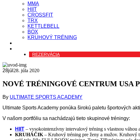
MMA
HIIT
CROSSFIT
TRX
KETTLEBELL
BOX
KRUHOVÝ TRÉNING
Blog
Kontakt
REZERVÁCIA
28
júl
28. júla 2020
NOVÉ TRÉNINGOVÉ CENTRUM USA P
By
ULTIMATE SPORTS ACADEMY
Ultimate Sports Academy ponúka širokú paletu športových akti
V našom portfóliu sa nachádzajú tieto skupinové tréningy:
HIIT
– vysokointenzívny intervalový tréning s vlastnou váho
KRUHÁČIK
– Kruhový tréning pre ženy a mužov. Kruhový tré