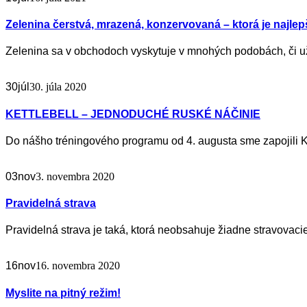
Zelenina čerstvá, mrazená, konzervovaná – ktorá je najlep
Zelenina sa v obchodoch vyskytuje v mnohých podobách, či už
30
júl
30. júla 2020
KETTLEBELL – JEDNODUCHÉ RUSKÉ NÁČINIE
Do nášho tréningového programu od 4. augusta sme zapojili 
03
nov
3. novembra 2020
Pravidelná strava
Pravidelná strava je taká, ktorá neobsahuje žiadne stravovaci
16
nov
16. novembra 2020
Myslite na pitný režim!