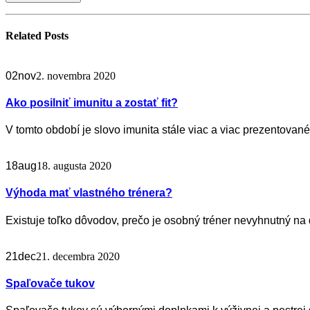
Related
Posts
02
nov
2. novembra 2020
Ako posilniť imunitu a zostať fit?
V tomto období je slovo imunita stále viac a viac prezentované 
18
aug
18. augusta 2020
Výhoda mať vlastného trénera?
Existuje toľko dôvodov, prečo je osobný tréner nevyhnutný na do
21
dec
21. decembra 2020
Spaľovače tukov