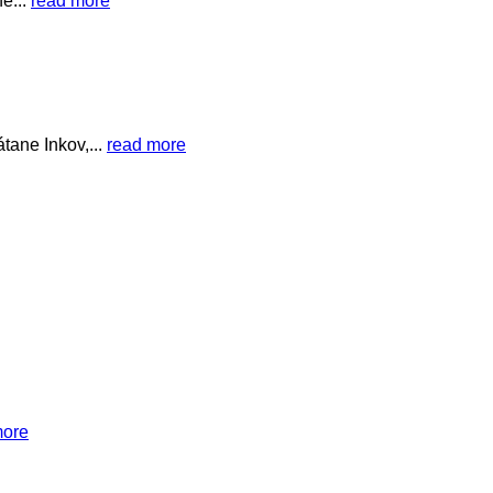
e...
read more
tane Inkov,...
read more
more