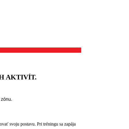
 AKTIVÍT.
 zónu.
vať svoju postavu. Pri tréningu sa zapája