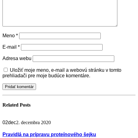
Meno
*
E-mail
*
Adresa webu
Uložiť moje meno, e-mail a webovú stránku v tomto
prehliadači pre moje budúce komentáre.
Related
Posts
02
dec
2. decembra 2020
Pravidlá na prípravu proteínového šejku