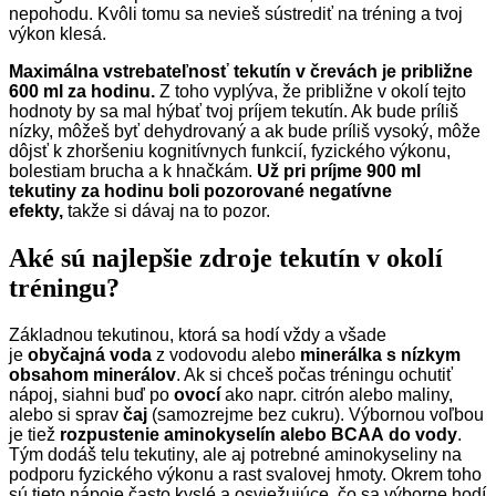
nepohodu. Kvôli tomu sa nevieš sústrediť na tréning a tvoj
výkon klesá.
Maximálna vstrebateľnosť tekutín v črevách je približne
600 ml za hodinu.
Z toho vyplýva, že približne v okolí tejto
hodnoty by sa mal hýbať tvoj príjem tekutín. Ak bude príliš
nízky, môžeš byť dehydrovaný a ak bude príliš vysoký, môže
dôjsť k zhoršeniu kognitívnych funkcií, fyzického výkonu,
bolestiam brucha a k hnačkám.
Už pri príjme 900 ml
tekutiny za hodinu boli pozorované negatívne
efekty,
takže si dávaj na to pozor.
Aké sú najlepšie zdroje tekutín v okolí
tréningu?
Základnou tekutinou, ktorá sa hodí vždy a všade
je
obyčajná
voda
z vodovodu alebo
minerálka s nízkym
obsahom minerálov
. Ak si chceš počas tréningu ochutiť
nápoj, siahni buď po
ovocí
ako napr. citrón alebo maliny,
alebo si sprav
čaj
(samozrejme bez cukru). Výbornou voľbou
je tiež
rozpustenie aminokyselín alebo
BCAA
do vody
.
Tým dodáš telu tekutiny, ale aj potrebné aminokyseliny na
podporu fyzického výkonu a rast svalovej hmoty. Okrem toho
sú tieto nápoje často kyslé a osviežujúce, čo sa výborne hodí