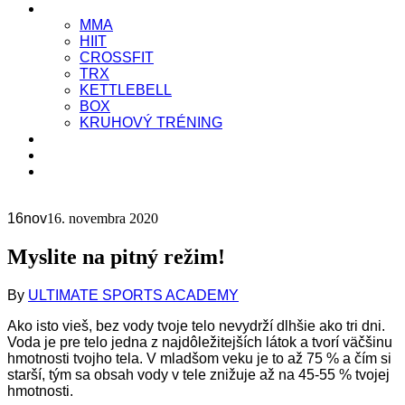
Typ tréningov
MMA
HIIT
CROSSFIT
TRX
KETTLEBELL
BOX
KRUHOVÝ TRÉNING
Blog
Kontakt
REZERVÁCIA
16
nov
16. novembra 2020
Myslite na pitný režim!
By
ULTIMATE SPORTS ACADEMY
Ako isto vieš, bez vody tvoje telo nevydrží dlhšie ako tri dni.
Voda je pre telo jedna z najdôležitejších látok a tvorí väčšinu
hmotnosti tvojho tela. V mladšom veku je to až 75 % a čím si
starší, tým sa obsah vody v tele znižuje až na 45-55 % tvojej
hmotnosti.