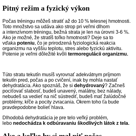
Pitný režim a fyzický výkon
Počas tréningu môžeš stratiť až do 10 % telesnej hmotnosti.
Toto množstvo sa udáva ako strop pri veľmi dlhom
a intenzívnom tréningu, bežná strata je len na úrovni 3-6 %.
Ako je možné, že stratíš toľko hmotnosti? Deje sa to
vďaka
poteniu
, čo je prirodzená fyziologická reakcia
organizmu na vyššiu teplotu, stres alebo fyzickú aktivitu.
Potenie je veľmi dôležité kvôli
termoregulácii organizmu.
Túto stratu tekutín musíš vyrovnať adekvátnym príjmom
tekutín pred, počas a po cvičení, inak by mohla nastať
dehydratácia. Ako spoznáš, že si
dehydrovaný
? Začneš
pociťovať slabosť, budeš unavený, malátny, bez nálady,
nebudeš sa vedieť na nič sústrediť, budeš mať žalúdočné
problémy, kŕče a pocity zvracania. Okrem toho ťa bude
pravdepodobne bolieť hlava.
Dlhodobá dehydratácia je pre telo veľký problém,
lebo
nedochádza k odbúravaniu škodlivých látok z tela.
Ako a koľko by si mal piť počas