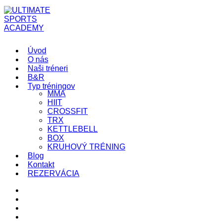
Úvod
O nás
Naši tréneri
B&R
Typ tréningov
MMA
HIIT
CROSSFIT
TRX
KETTLEBELL
BOX
KRUHOVÝ TRÉNING
Blog
Kontakt
REZERVÁCIA
Úvod
O nás
Naši tréneri
B&R