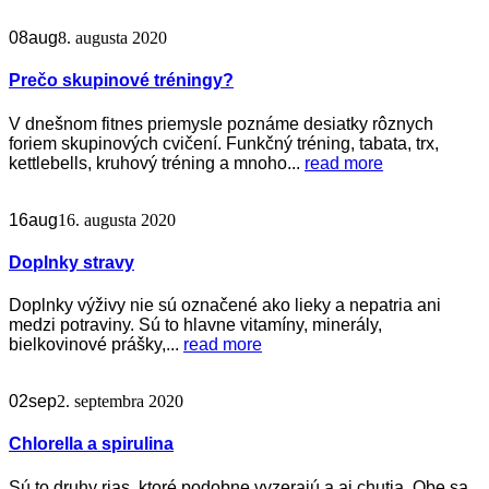
08
aug
8. augusta 2020
Prečo skupinové tréningy?
V dnešnom fitnes priemysle poznáme desiatky rôznych
foriem skupinových cvičení. Funkčný tréning, tabata, trx,
kettlebells, kruhový tréning a mnoho...
read more
16
aug
16. augusta 2020
Doplnky stravy
Doplnky výživy nie sú označené ako lieky a nepatria ani
medzi potraviny. Sú to hlavne vitamíny, minerály,
bielkovinové prášky,...
read more
02
sep
2. septembra 2020
Chlorella a spirulina
Sú to druhy rias, ktoré podobne vyzerajú a aj chutia. Obe sa