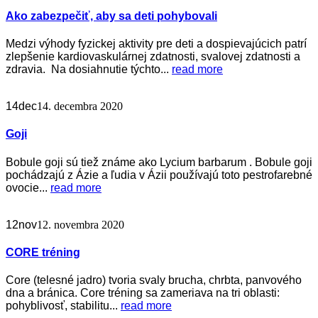
Ako zabezpečiť, aby sa deti pohybovali
Medzi výhody fyzickej aktivity pre deti a dospievajúcich patrí
zlepšenie kardiovaskulárnej zdatnosti, svalovej zdatnosti a
zdravia. Na dosiahnutie týchto...
read more
14
dec
14. decembra 2020
Goji
Bobule goji sú tiež známe ako Lycium barbarum . Bobule goji
pochádzajú z Ázie a ľudia v Ázii používajú toto pestrofarebné
ovocie...
read more
12
nov
12. novembra 2020
CORE tréning
Core (telesné jadro) tvoria svaly brucha, chrbta, panvového
dna a bránica. Core tréning sa zameriava na tri oblasti:
pohyblivosť, stabilitu...
read more