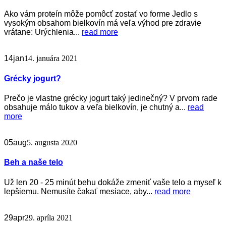
Ako vám proteín môže pomôcť zostať vo forme Jedlo s
vysokým obsahom bielkovín má veľa výhod pre zdravie
vrátane: Urýchlenia...
read more
14
jan
14. januára 2021
Grécky jogurt?
Prečo je vlastne grécky jogurt taký jedinečný? V prvom rade
obsahuje málo tukov a veľa bielkovín, je chutný a...
read
more
05
aug
5. augusta 2020
Beh a naše telo
Už len 20 - 25 minút behu dokáže zmeniť vaše telo a myseľ k
lepšiemu. Nemusíte čakať mesiace, aby...
read more
29
apr
29. apríla 2021