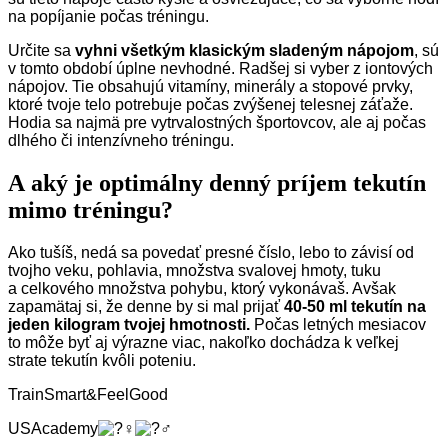
na popíjanie počas tréningu.
Určite sa
vyhni všetkým klasickým sladeným nápojom
, sú
v tomto období úplne nevhodné. Radšej si vyber z iontových
nápojov. Tie obsahujú vitamíny, minerály a stopové prvky,
ktoré tvoje telo potrebuje počas zvýšenej telesnej záťaže.
Hodia sa najmä pre vytrvalostných športovcov, ale aj počas
dlhého či intenzívneho tréningu.
A aký je optimálny denný príjem tekutín
mimo tréningu?
Ako tušíš, nedá sa povedať presné číslo, lebo to závisí od
tvojho veku, pohlavia, množstva svalovej hmoty, tuku
a celkového množstva pohybu, ktorý vykonávaš. Avšak
zapamätaj si, že denne by si mal prijať
40-50 ml tekutín na
jeden kilogram tvojej hmotnosti.
Počas letných mesiacov
to môže byť aj výrazne viac, nakoľko dochádza k veľkej
strate tekutín kvôli poteniu.
TrainSmart&FeelGood
USAcademy