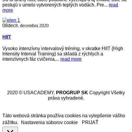
pestujú v umelo vytvorených teplých vodách. Pre...
read
more
08
dec
8. decembra 2020
HIIT
Vysoko intenzívny intervalový tréning, v skratke HIIT (High
Intensity Interval Training) sa skladá z rýchlych a
intenzívnych fáz cvičenia,...
read more
2020 © USACADEMY.
PROGRUP SK
Copyright Všetky
práva vyhradené.
Táto webová stránka používa cookies na vylepšenie vášho
zážitku.
Nastavenia súborov cookie
PRIJAŤ