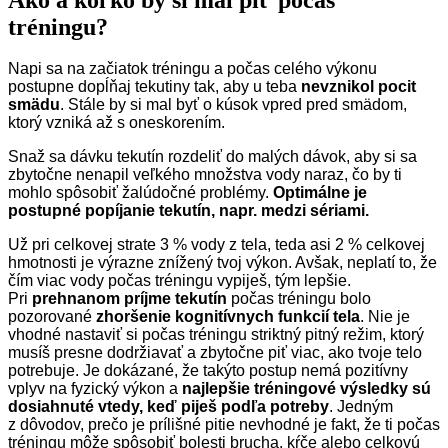
tréningu?
Napi sa na začiatok tréningu a počas celého výkonu
postupne dopĺňaj tekutiny tak, aby u teba
nevznikol pocit
smädu
. Stále by si mal byť o kúsok vpred pred smädom,
ktorý vzniká až s oneskorením.
Snaž sa dávku tekutín rozdeliť do malých dávok, aby si sa
zbytočne nenapil veľkého množstva vody naraz, čo by ti
mohlo spôsobiť žalúdočné problémy.
Optimálne je
postupné popíjanie tekutín, napr. medzi sériami.
Už pri celkovej strate 3 % vody z tela, teda asi 2 % celkovej
hmotnosti je výrazne znížený tvoj výkon. Avšak, neplatí to, že
čím viac vody počas tréningu vypiješ, tým lepšie.
Pri
prehnanom príjme tekutín
počas tréningu bolo
pozorované
zhoršenie kognitívnych funkcií tela
. Nie je
vhodné nastaviť si počas tréningu striktný pitný režim, ktorý
musíš presne dodržiavať a zbytočne piť viac, ako tvoje telo
potrebuje. Je dokázané, že takýto postup nemá pozitívny
vplyv na fyzický výkon a
najlepšie tréningové výsledky sú
dosiahnuté vtedy, keď piješ podľa potreby
. Jedným
z dôvodov, prečo je prílišné pitie nevhodné je fakt, že ti počas
tréningu môže spôsobiť bolesti brucha, kŕče alebo celkovú